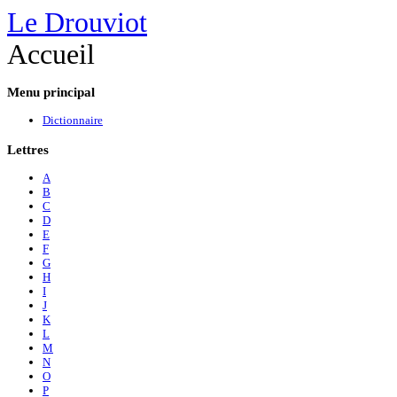
Le Drouviot
Accueil
Menu
principal
Dictionnaire
Lettres
A
B
C
D
E
F
G
H
I
J
K
L
M
N
O
P