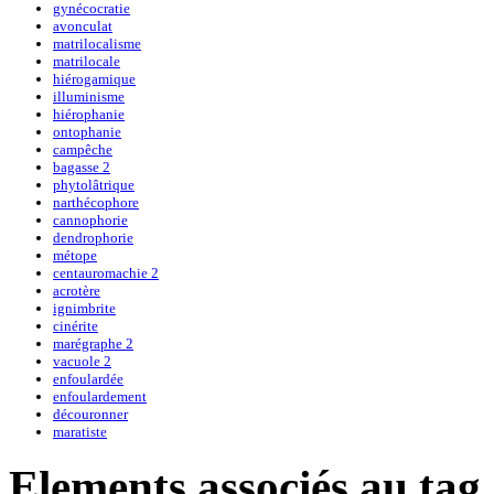
gynécocratie
avonculat
matrilocalisme
matrilocale
hiérogamique
illuminisme
hiérophanie
ontophanie
campêche
bagasse 2
phytolâtrique
narthécophore
cannophorie
dendrophorie
métope
centauromachie 2
acrotère
ignimbrite
cinérite
marégraphe 2
vacuole 2
enfoulardée
enfoulardement
découronner
maratiste
Elements associés au tag 