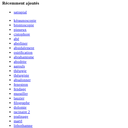
Récemment
ajoutés
satrapial
kéraunoscopie
brontoscopie
piqueux
cistophore
abé
aberliner
absidalement
osirification
abrahamisme
abodrite
aarouls
théurgie
théurgiste
absalonner
fenestron
fendage
murailler
lauzier
filographe
dolomie
racinaire 2
pralinage
maërl
lithothamne