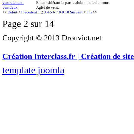
ventralement
En considérant la partie abdominale du tronc.
ventueux
Agité de vent.
<<
Début
<
Précédent
1
2
3
4
5
6
7
8
9
10
Suivant
>
Fin
>>
Page 2 sur 14
Copyright © 2013 Drouviot.net
Création Interclass.fr | Création de site
template joomla