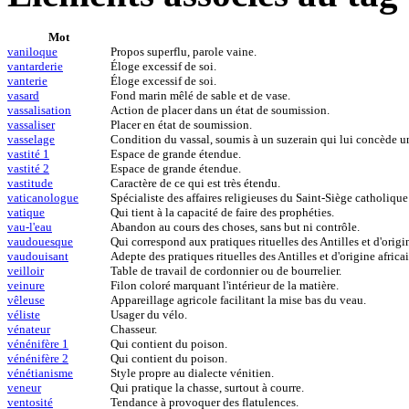
Mot
vaniloque
Propos superflu, parole vaine.
vantarderie
Éloge excessif de soi.
vanterie
Éloge excessif de soi.
vasard
Fond marin mêlé de sable et de vase.
vassalisation
Action de placer dans un état de soumission.
vassaliser
Placer en état de soumission.
vasselage
Condition du vassal, soumis à un suzerain qui lui concède un
vastité 1
Espace de grande étendue.
vastité 2
Espace de grande étendue.
vastitude
Caractère de ce qui est très étendu.
vaticanologue
Spécialiste des affaires religieuses du Saint-Siège catholique
vatique
Qui tient à la capacité de faire des prophéties.
vau-l'eau
Abandon au cours des choses, sans but ni contrôle.
vaudouesque
Qui correspond aux pratiques rituelles des Antilles et d'orig
vaudouisant
Adepte des pratiques rituelles des Antilles et d'origine afric
veilloir
Table de travail de cordonnier ou de bourrelier.
veinure
Filon coloré marquant l'intérieur de la matière.
vêleuse
Appareillage agricole facilitant la mise bas du veau.
véliste
Usager du vélo.
vénateur
Chasseur.
vénénifère 1
Qui contient du poison.
vénénifère 2
Qui contient du poison.
vénétianisme
Style propre au dialecte vénitien.
veneur
Qui pratique la chasse, surtout à courre.
ventosité
Tendance à provoquer des flatulences.