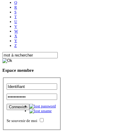
Q
R
S
T
U
V
W
X
Y
Z
Espace
membre
Se souvenir de moi