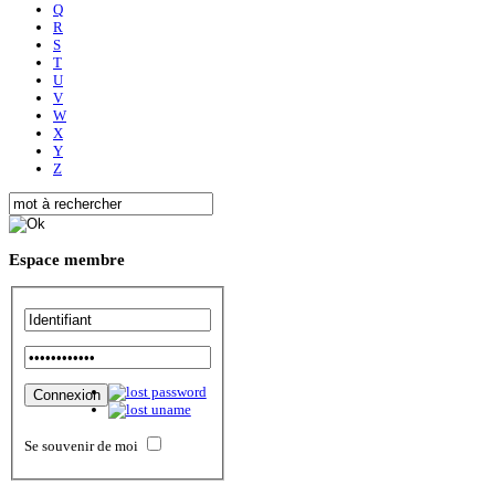
Q
R
S
T
U
V
W
X
Y
Z
Espace
membre
Se souvenir de moi