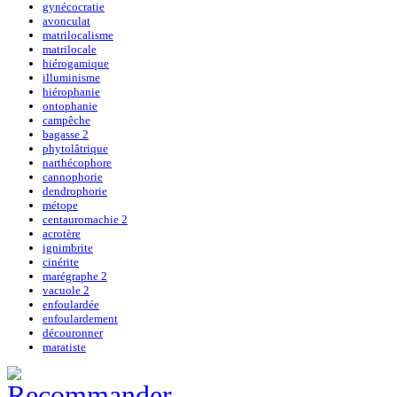
gynécocratie
avonculat
matrilocalisme
matrilocale
hiérogamique
illuminisme
hiérophanie
ontophanie
campêche
bagasse 2
phytolâtrique
narthécophore
cannophorie
dendrophorie
métope
centauromachie 2
acrotère
ignimbrite
cinérite
marégraphe 2
vacuole 2
enfoulardée
enfoulardement
découronner
maratiste