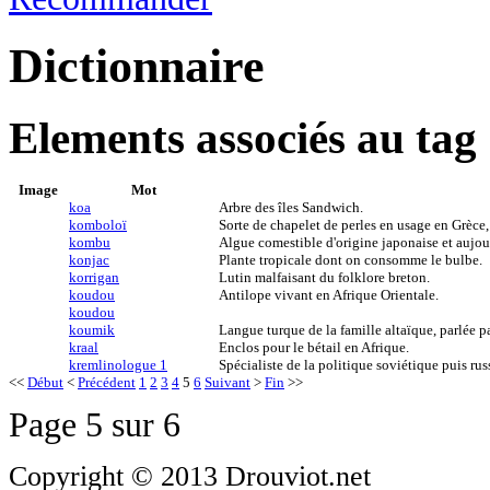
Dictionnaire
Elements associés au tag
Image
Mot
koa
Arbre des îles Sandwich.
komboloï
Sorte de chapelet de perles en usage en Grèce
kombu
Algue comestible d'origine japonaise et aujou
konjac
Plante tropicale dont on consomme le bulbe.
korrigan
Lutin malfaisant du folklore breton.
koudou
Antilope vivant en Afrique Orientale.
koudou
koumik
Langue turque de la famille altaïque, parlée
kraal
Enclos pour le bétail en Afrique.
kremlinologue 1
Spécialiste de la politique soviétique puis rus
<<
Début
<
Précédent
1
2
3
4
5
6
Suivant
>
Fin
>>
Page 5 sur 6
Copyright © 2013 Drouviot.net