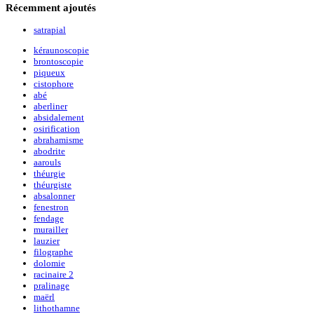
Récemment
ajoutés
satrapial
kéraunoscopie
brontoscopie
piqueux
cistophore
abé
aberliner
absidalement
osirification
abrahamisme
abodrite
aarouls
théurgie
théurgiste
absalonner
fenestron
fendage
murailler
lauzier
filographe
dolomie
racinaire 2
pralinage
maërl
lithothamne