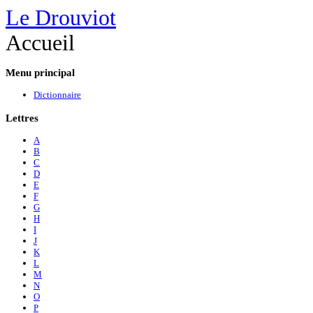
Le Drouviot
Accueil
Menu
principal
Dictionnaire
Lettres
A
B
C
D
E
F
G
H
I
J
K
L
M
N
O
P