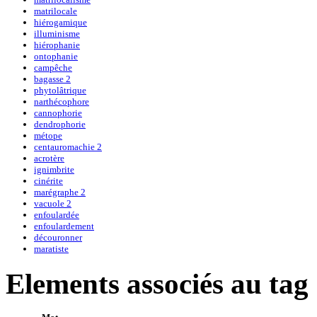
matrilocale
hiérogamique
illuminisme
hiérophanie
ontophanie
campêche
bagasse 2
phytolâtrique
narthécophore
cannophorie
dendrophorie
métope
centauromachie 2
acrotère
ignimbrite
cinérite
marégraphe 2
vacuole 2
enfoulardée
enfoulardement
découronner
maratiste
Elements associés au tag 