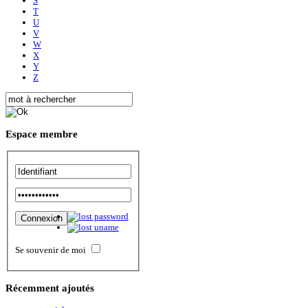
S
T
U
V
W
X
Y
Z
Espace
membre
Se souvenir de moi
Récemment
ajoutés