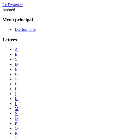
Le Drouviot
Accueil
Menu
principal
Dictionnaire
Lettres
A
B
C
D
E
F
G
H
I
J
K
L
M
N
O
P
Q
R