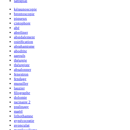
satrapial
kéraunoscopie
brontoscopie
piqueux
cistophore
abé
aberliner
absidalement
osirification
abrahamisme
abodrite
aarouls
théurgie
théurgiste
absalonner
fenestron
fendage
murailler
lauzier
filographe
dolomie
racinaire 2
pralinage
maërl
lithothamne
gynécocratie
avonculat
matrilocalisme