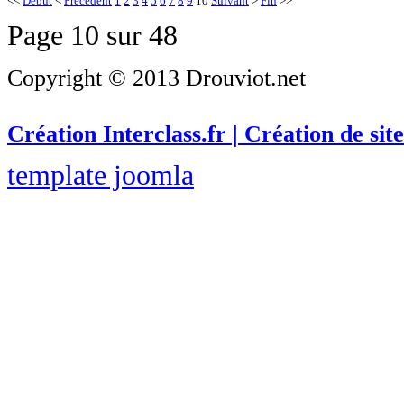
<<
Début
<
Précédent
1
2
3
4
5
6
7
8
9
10
Suivant
>
Fin
>>
Page 10 sur 48
Copyright © 2013 Drouviot.net
Création Interclass.fr | Création de site
template joomla