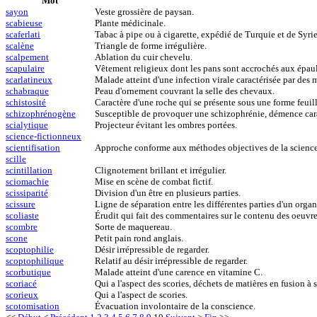
Mot
sayon
Veste grossière de paysan.
scabieuse
Plante médicinale.
scaferlati
Tabac à pipe ou à cigarette, expédié de Turquie et de Syrie,
scalène
Triangle de forme irrégulière.
scalpement
Ablation du cuir chevelu.
scapulaire
Vêtement religieux dont les pans sont accrochés aux épaul
scarlatineux
Malade atteint d'une infection virale caractérisée par des 
schabraque
Peau d'ornement couvrant la selle des chevaux.
schistosité
Caractère d'une roche qui se présente sous une forme feuill
schizophrénogène
Susceptible de provoquer une schizophrénie, démence carac
scialytique
Projecteur évitant les ombres portées.
science-fictionneux
scientifisation
Approche conforme aux méthodes objectives de la science
scille
scintillation
Clignotement brillant et irrégulier.
sciomachie
Mise en scène de combat fictif.
scissiparité
Division d'un être en plusieurs parties.
scissure
Ligne de séparation entre les différentes parties d'un organ
scoliaste
Érudit qui fait des commentaires sur le contenu des oeuvre
scombre
Sorte de maquereau.
scone
Petit pain rond anglais.
scoptophilie
Désir irrépressible de regarder.
scoptophilique
Relatif au désir irrépressible de regarder.
scorbutique
Malade atteint d'une carence en vitamine C.
scoriacé
Qui a l'aspect des scories, déchets de matières en fusion à s
scorieux
Qui a l'aspect de scories.
scotomisation
Évacuation involontaire de la conscience.